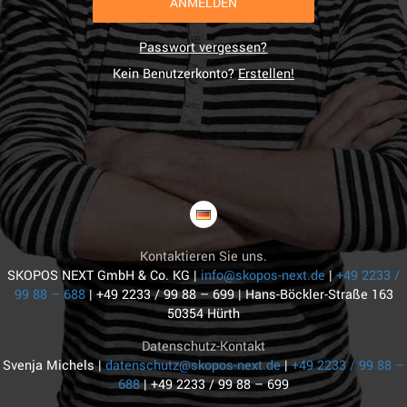
ANMELDEN
Passwort vergessen?
Kein Benutzerkonto?
Erstellen!
Kontaktieren Sie uns.
SKOPOS NEXT GmbH & Co. KG |
info@skopos-next.de
|
+49 2233 /
99 88 – 688
|
+49 2233 / 99 88 – 699 |
Hans-Böckler-Straße 163
50354 Hürth
Datenschutz-Kontakt
Svenja Michels |
datenschutz@skopos-next.de
|
+49 2233 / 99 88 –
688
|
+49 2233 / 99 88 – 699